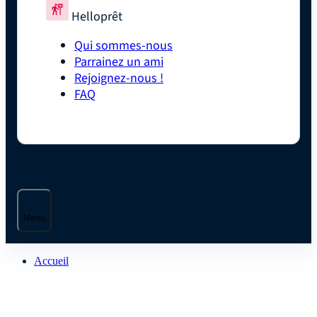
Helloprêt
Qui sommes-nous
Parrainez un ami
Rejoignez-nous !
FAQ
Menu
Accueil