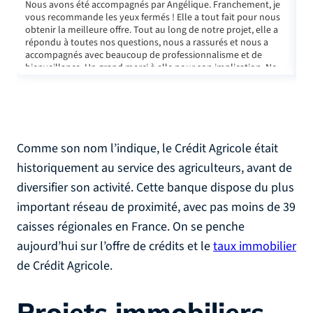
Nous avons été accompagnés par Angélique. Franchement, je
J
vous recommande les yeux fermés ! Elle a tout fait pour nous
pr
obtenir la meilleure offre. Tout au long de notre projet, elle a
E
répondu à toutes nos questions, nous a rassurés et nous a
accompagnés avec beaucoup de professionnalisme et de
bienveillance. Un grand merci à elle pour son implication. Nous
la recommandons sans hésitation !
Comme son nom l’indique, le Crédit Agricole était
historiquement au service des agriculteurs, avant de
diversifier son activité. Cette banque dispose du plus
important réseau de proximité, avec pas moins de 39
caisses régionales en France. On se penche
aujourd’hui sur l’offre de crédits et le
taux immobilier
de Crédit Agricole.
Projets immobiliers