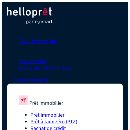
Prêt immobilier
Taux immobilier
Simulateurs
En savoir plus
Nos articles
Guide de l'emprunteur
Simuler mon prêt
Prêt immobilier
Prêt immobilier
Prêt à taux zéro (PTZ)
Rachat de crédit