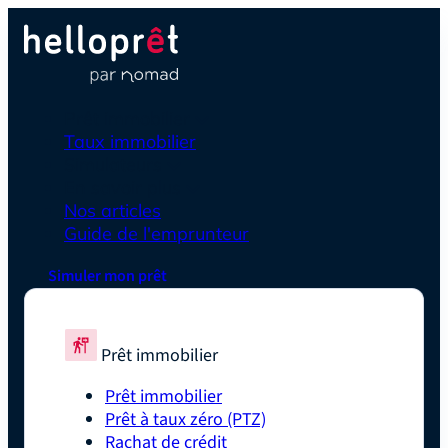
Prêt immobilier
Taux immobilier
Simulateurs
En savoir plus
Nos articles
Guide de l'emprunteur
Simuler mon prêt
Prêt immobilier
Prêt immobilier
Prêt à taux zéro (PTZ)
Rachat de crédit