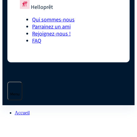
Helloprêt
Qui sommes-nous
Parrainez un ami
Rejoignez-nous !
FAQ
Menu
Accueil