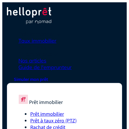
Prêt immobilier
Taux immobilier
Simulateurs
En savoir plus
Nos articles
Guide de l'emprunteur
Simuler mon prêt
Prêt immobilier
Prêt immobilier
Prêt à taux zéro (PTZ)
Rachat de crédit