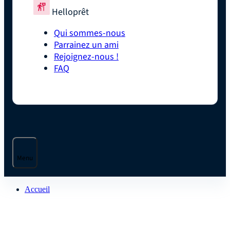
Helloprêt
Qui sommes-nous
Parrainez un ami
Rejoignez-nous !
FAQ
Menu
Accueil