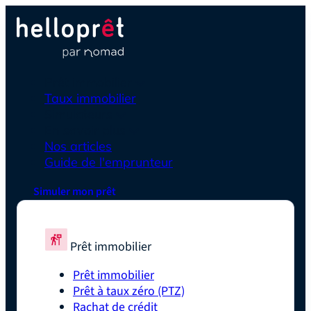
Prêt immobilier
Taux immobilier
Simulateurs
En savoir plus
Nos articles
Guide de l'emprunteur
Simuler mon prêt
Prêt immobilier
Prêt immobilier
Prêt à taux zéro (PTZ)
Rachat de crédit