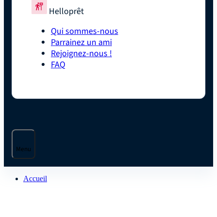
Helloprêt
Qui sommes-nous
Parrainez un ami
Rejoignez-nous !
FAQ
Menu
Accueil